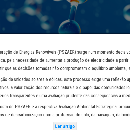
eração de Energias Renováveis (PSZAER) surge num momento decisivo pa
ca, pela necessidade de aumentar a produção de electricidade a partir 
tir que as decisões tomadas não comprometam o equilíbrio ambiental, ec
alação de unidades solares e eólicas, este processo exige uma reflexão 
ivos, a valorização dos recursos naturais e o papel das comunidades lo
térios transparentes e uma avaliação prudente das consequências a méd
oposta de PSZAER e a respectiva Avaliação Ambiental Estratégica, proc
os de descarbonização com a protecção do solo, da paisagem, da biodive
Ler artigo