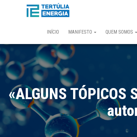
Tertúlia
Manifesto
para a
Energia
recuperação
do
crescimento
e
INÍCIO
MANIFESTO
QUEM SOMOS
estabilização
económica
pós-covid 19
«ALGUNS TÓPICOS S
auto