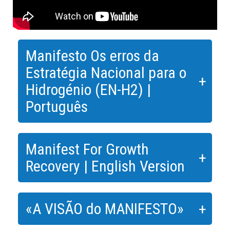
Manifesto Os erros da
Estratégia Nacional para o
Hidrogénio (EN-H2) |
Português
Manifest For Growth
Recovery | English Version
«A VISÃO do MANIFESTO»