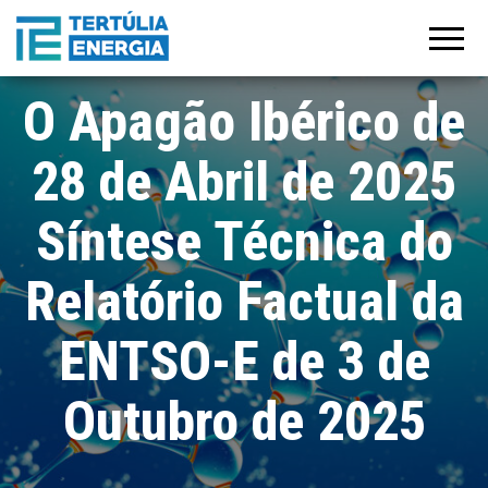
Tertúlia
Manifesto
para a
Energia
recuperação
do
crescimento
O Apagão Ibérico de
e
estabilização
económica
28 de Abril de 2025
pós-covid 19
Síntese Técnica do
Relatório Factual da
ENTSO-E de 3 de
Outubro de 2025