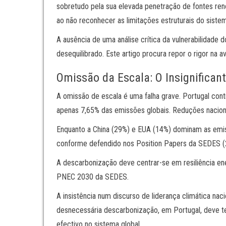
sobretudo pela sua elevada penetração de fontes re
ao não reconhecer as limitações estruturais do sistem
A ausência de uma análise crítica da vulnerabilidade 
desequilibrado. Este artigo procura repor o rigor na 
Omissão da Escala: O Insignifican
A omissão de escala é uma falha grave. Portugal con
apenas 7,65% das emissões globais. Reduções nacionai
Enquanto a China (29%) e EUA (14%) dominam as emiss
conforme defendido nos Position Papers da SEDES (
A descarbonização deve centrar-se em resiliência ene
PNEC 2030 da SEDES.
A insistência num discurso de liderança climática n
desnecessária descarbonização, em Portugal, deve ter
efectivo no sistema global.