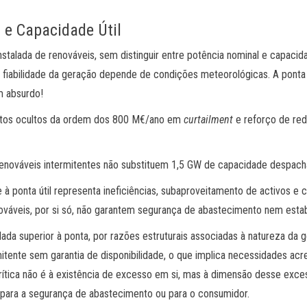
 e Capacidade Útil
talada de renováveis, sem distinguir entre potência nominal e capaci
 a fiabilidade da geração depende de condições meteorológicas. A ponta
m absurdo!
ustos ocultos da ordem dos 800 M€/ano em
curtailment
e reforço de re
nováveis intermitentes não substituem 1,5 GW de capacidade despacháv
 à ponta útil representa ineficiências, subaproveitamento de activos e 
áveis, por si só, não garantem segurança de abastecimento nem estabi
ada superior à ponta, por razões estruturais associadas à natureza da 
mitente sem garantia de disponibilidade, o que implica necessidades ac
 crítica não é à existência de excesso em si, mas à dimensão desse e
l para a segurança de abastecimento ou para o consumidor.