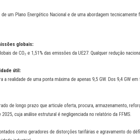
te de um Plano Energético Nacional e de uma abordagem tecnicamente 
missões globais:
lobais de CO₂ e 1,51% das emissões da UE27. Qualquer redução naciona
dade útil:
ra a realidade de uma ponta máxima de apenas 9,5 GW. Dos 9,4 GW em fo
ado de longo prazo que articule oferta, procura, armazenamento, reforç
 2025, cuja análise estrutural é negligenciada no relatório da FFMS.
ntados como geradores de distorções tarifárias e agravamento do défic