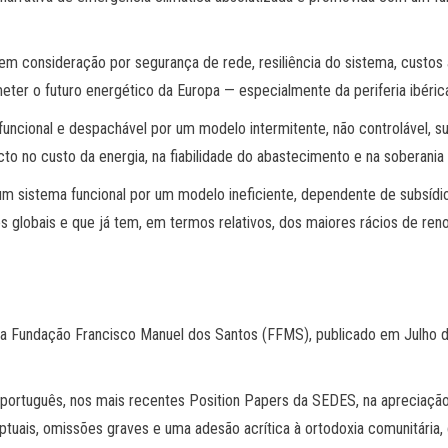
em consideração por segurança de rede, resiliência do sistema, custos 
ter o futuro energético da Europa — especialmente da periferia ibéric
 funcional e despachável por um modelo intermitente, não controlável,
cto no custo da energia, na fiabilidade do abastecimento e na soberania 
um sistema funcional por um modelo ineficiente, dependente de subsídio
 globais e que já tem, em termos relativos, dos maiores rácios de ren
da Fundação Francisco Manuel dos Santos (FFMS), publicado em Julho d
português, nos mais recentes Position Papers da SEDES, na apreciação
nceptuais, omissões graves e uma adesão acrítica à ortodoxia comunitári