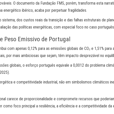
nováveis. O documento da Fundação FMS, porém, transforma esta narrat
a energético ibérico, acaba por perpetuar fragilidades.
do sistema, dos custos reais da transição e das falhas estruturais de 
avaliação das políticas energéticas, com especial foco no caso português
te Peso Emissivo de Portugal
tribui com apenas 0,12% para as emissões globais de CO₂ e 1,51% para 
s, por mais ambiciosas que sejam, têm impacto desprezável no equilíbr
ões globais, o esforço português equivale a 0,0012 do problema climát
2025).
rgética e competitividade industrial, não em simbolismos climáticos in
acional carece de proporcionalidade e compromete recursos que poderiam
 como foco principal a resiliência, a eficiência e a competitividade d