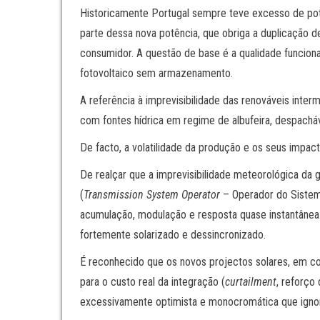
Historicamente Portugal sempre teve excesso de potên
parte dessa nova potência, que obriga a duplicação d
consumidor. A questão de base é a qualidade funcional
fotovoltaico sem armazenamento.
A referência à imprevisibilidade das renováveis inte
com fontes hídrica em regime de albufeira, despach
De facto, a volatilidade da produção e os seus impa
De realçar que a imprevisibilidade meteorológica da 
(
Transmission System Operator
– Operador do Sistema
acumulação, modulação e resposta quase instantânea. 
fortemente solarizado e dessincronizado.
É reconhecido que os novos projectos solares, em co
para o custo real da integração (
curtailment
, reforço
excessivamente optimista e monocromática que ignora