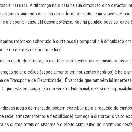
cia instalada. A diferença hoje está na sua dimensão e no carácter in
e sistemas, aumento de reservas, reforço de redes e inevitável
curtailm
 e a disponibilidade útil dessa potência. Não há paralelo possível entre
rmitentes refere-se sobretudo à curta escala temporal e à dificuldade 
ável e com armazenamento natural.
ctos no custo de integração não têm sido devidamente considerados nos
geração solar e eólica (especialmente em horizontes horários) é hoje 
 de Transporte de Electricidade). É verdade que também há incerteza na
O que está em causa não é a variabilidade anual, mas sim a impossibil
ndições ideais de mercado, podem contribuir para a redução de custos 
 de rede, armazenamento e flexibilidade) começa a distorcer o valor eco
 os custos totais de sistema e o efeito cumulativo de incentivos desf