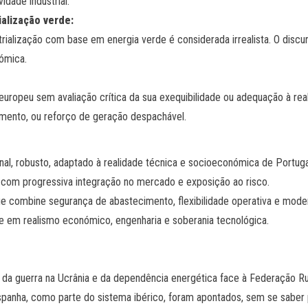
dade industrial.
alização verde:
strialização com base em energia verde é considerada irrealista. O dis
nómica.
europeu sem avaliação crítica da sua exequibilidade ou adequação à rea
amento, ou reforço de geração despachável.
al, robusto, adaptado à realidade técnica e socioeconómica de Portuga
, com progressiva integração no mercado e exposição ao risco.
e combine segurança de abastecimento, flexibilidade operativa e mode
e em realismo económico, engenharia e soberania tecnológica.
 da guerra na Ucrânia e da dependência energética face à Federação Russ
 Espanha, como parte do sistema ibérico, foram apontados, sem se sabe