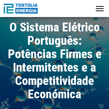
Tertúlia
Manifesto
para a
Energia
recuperação
do
crescimento
O Sistema Elétrico
e
estabilização
económica
Português:
pós-covid 19
Potências Firmes e
Intermitentes e a
Competitividade
Económica