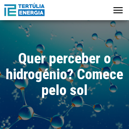
Tertúlia
Manifesto
para a
Energia
recuperação
do
crescimento
e
estabilização
económica
pós-covid 19
Quer perceber o
hidrogénio? Comece
pelo sol