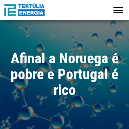
Tertúlia
Manifesto
para a
Energia
recuperação
do
crescimento
e
estabilização
económica
pós-covid 19
Afinal a Noruega é
pobre e Portugal é
rico