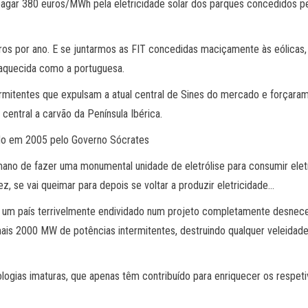
 pagar 380 euros/MWh pela eletricidade solar dos parques concedidos 
os por ano. E se juntarmos as FIT concedidas maciçamente às eólicas
aquecida como a portuguesa.
itentes que expulsam a atual central de Sines do mercado e forçaram a 
central a carvão da Península Ibérica.
ado em 2005 pelo Governo Sócrates
ano de fazer uma monumental unidade de eletrólise para consumir eletr
ez, se vai queimar para depois se voltar a produzir eletricidade…
 um país terrivelmente endividado num projeto completamente desnecess
is 2000 MW de potências intermitentes, destruindo qualquer veleidade
ologias imaturas, que apenas têm contribuído para enriquecer os respet