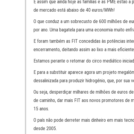
É assim que ainda hoje as famílias e as PME estão a
de mercado está abaixo de 40 euros/MWh!
O que conduz a um sobrecusto de 600 milhões de eur
por ano. Uma bagatela para uma economia muito enfr
E foram também as FIT concedidas às potências interm
encerramento, deitando assim ao lixo a mais eficiente 
Estamos perante o retomar do circo mediático inici
E para a substituir aparece agora um projeto megalóm
dessalinizada para produzir hidrogénio, que, por sua v
Ou seja, desperdiçar milhares de milhões de euros de
de caminho, dar mais FIT aos novos promotores de ma
15 anos.
O país não pode derreter mais dinheiro em mais tecn
desde 2005.